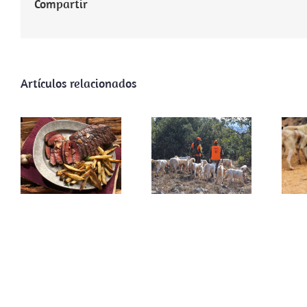
Compartir
ARRECAL
Artículos relacionados
reclama al
Gobierno de
La Rioja la
adhesión a la
licencia
D
Desperdicio
interautonómica
l
criminal
y reconocer a
la rehala
como actor
r
clave en la
l
gestión
cinegética