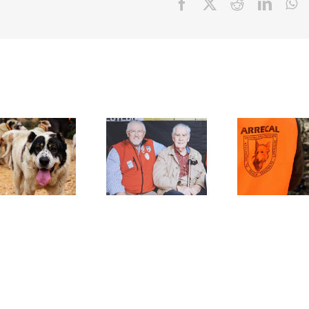
Facebook
X
Reddit
Linke
W
ARRECAL
ARRECA
reclama al
advierte 
director
Juan Antonio
Europa
general de
Sarasqueta:
avanza ha
erechos de
se marcha
una
os Animales
una voz
regulaci
una
imprescindible
única y t
normativa
de la caza
consecuenc
ealista para
española
para la
os perros de
rehalas
caza
española