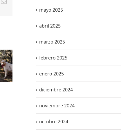
dIn
hatsApp
Correo
electrónico
mayo 2025
abril 2025
ARRECAL
L
reclama al
marzo 2025
que
Gobierno de
La Rioja la
cia
adhesión a la
febrero 2025
licencia
Desperdicio
ón
interautonómica
criminal
eme
y reconocer a
enero 2025
ias
la rehala
s
como actor
diciembre 2024
clave en la
s
gestión
cinegética
noviembre 2024
octubre 2024