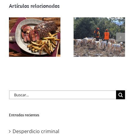
Artículos relacionados
ARRECAL
reclama al
Gobierno de La
Rioja la adhesión
a la licencia
Desperdicio
interautonómica
criminal
y reconocer a la
rehala como
actor clave en la
gestión
cinegética
Buscar:
Entradas recientes
Desperdicio criminal