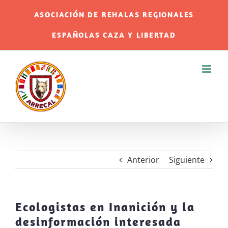
Saltar
ASOCIACIÓN DE REHALAS REGIONALES
al
ESPAÑOLAS CAZA Y LIBERTAD
contenido
Anterior
Siguiente
Ecologistas en Inanición y la
desinformación interesada