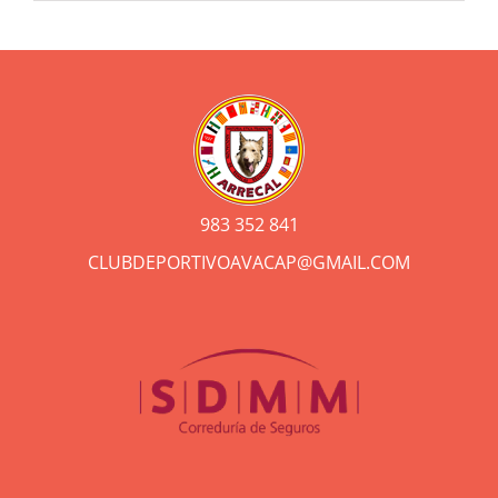
983 352 841
CLUBDEPORTIVOAVACAP@GMAIL.COM