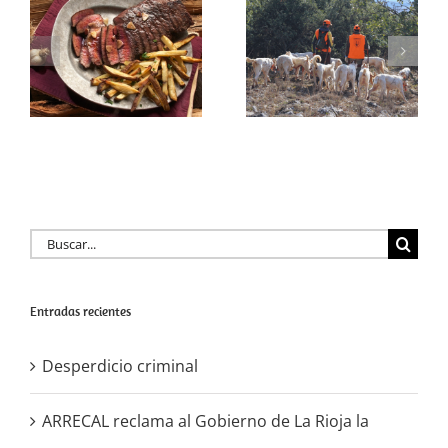
Rioja la adhesión
a la licencia
Desperdicio
interautonómica
criminal
y reconocer a la
rehala como
actor clave en la
gestión
cinegética
Buscar:
Entradas recientes
Desperdicio criminal
ARRECAL reclama al Gobierno de La Rioja la