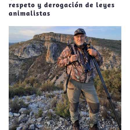
respeto y derogación de leyes
animalistas
Ver
imagen
más
grande