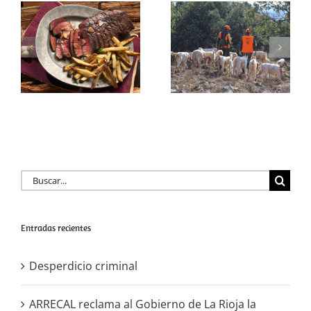
Gobierno de La
Rioja la adhesión
a la licencia
Desperdicio
interautonómica
criminal
y reconocer a la
rehala como
actor clave en la
gestión
cinegética
Buscar:
Entradas recientes
Desperdicio criminal
ARRECAL reclama al Gobierno de La Rioja la