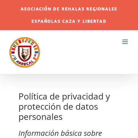
Saltar
ASOCIACIÓN DE REHALAS REGIONALES
al
ESPAÑOLAS CAZA Y LIBERTAD
contenido
Política de privacidad y
protección de datos
personales
Información básica sobre