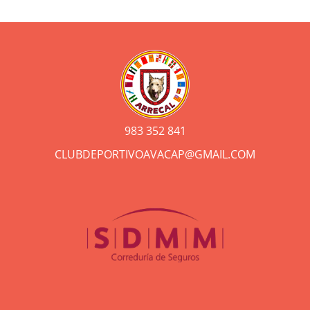
983 352 841
CLUBDEPORTIVOAVACAP@GMAIL.COM