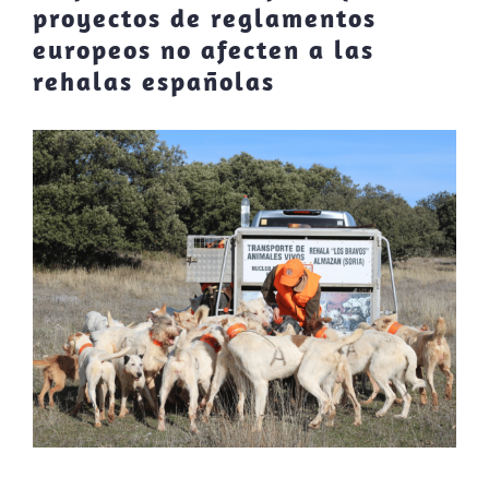
proyectos de reglamentos
europeos no afecten a las
rehalas españolas
Ver
imagen
más
grande