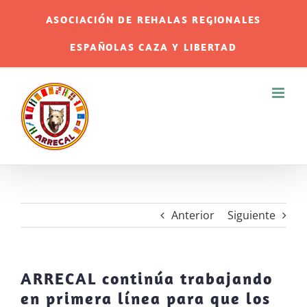
Saltar
ASOCIACIÓN DE REHALAS REGIONALES
al
ESPAÑOLAS CAZA Y LIBERTAD
contenido
Anterior
Siguiente
ARRECAL continúa trabajando
en primera línea para que los