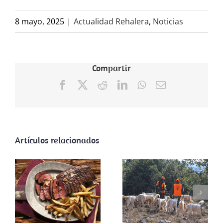
8 mayo, 2025
|
Actualidad Rehalera
,
Noticias
Compartir
Facebook
X
Reddit
LinkedIn
WhatsApp
Correo
electrónico
Artículos relacionados
ARRECAL
reclama al
Gobierno de La
Rioja la adhesión
a la licencia
Desperdicio
interautonómica
criminal
y reconocer a la
rehala como