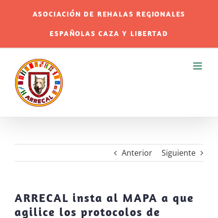
Saltar
ASOCIACIÓN DE REHALAS REGIONALES
al
ESPAÑOLAS CAZA Y LIBERTAD
contenido
Anterior
Siguiente
ARRECAL insta al MAPA a que
agilice los protocolos de