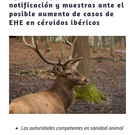
notificación y muestras ante el
posible aumento de casos de
EHE en cérvidos ibéricos
Ver
imagen
más
grande
Las autoridades competentes en sanidad animal