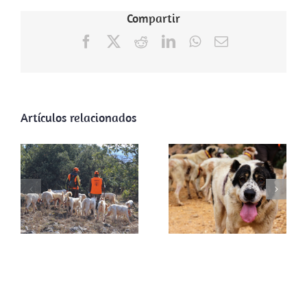
Compartir
Facebook
X
Reddit
LinkedIn
WhatsApp
Correo
electrónico
Artículos relacionados
ARRECAL
reclama al
ARRECAL
Gobierno de La
reclama al
Rioja la adhesión
director general
a la licencia
de Derechos de
interautonómica
los Animales una
y reconocer a la
normativa
rehala como
realista para los
actor clave en la
perros de caza
gestión
cinegética