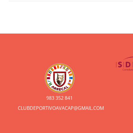
983 352 841
CLUBDEPORTIVOAVACAP@GMAIL.COM