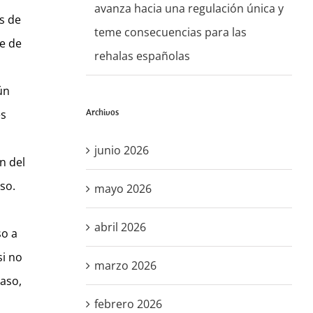
avanza hacia una regulación única y
s de
teme consecuencias para las
te de
rehalas españolas
ún
Archivos
es
junio 2026
n del
so.
mayo 2026
abril 2026
so a
si no
marzo 2026
caso,
febrero 2026