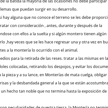
e la batida la mayoría de las ocasiones no debe participar 
blemas que puedan surgir en su desarrollo.
si hay alguna que no conoce el terreno se les debe proporc
ratar con consideración , antes, durante y después de la
éndose con ellos a la suelta y si algún montero tienen algún
arlo ,hay veces que se les hace regresar una y otra vez en b
es a la montería lo ocurrido con el animal.
dios para la retirada de las reses. tratar a las mismas en l
oles colocadas, retirando los despojos, y evitar los docum
 la pieza y a su lance, en Monterías de mata cuelga, obligar 
s prisas y la desbandada general a la que se están acostumb
 un hecho tan noble que no termina hasta la exposición de 
rio son peculiaridades de nuestra tierra, la Montería no termi