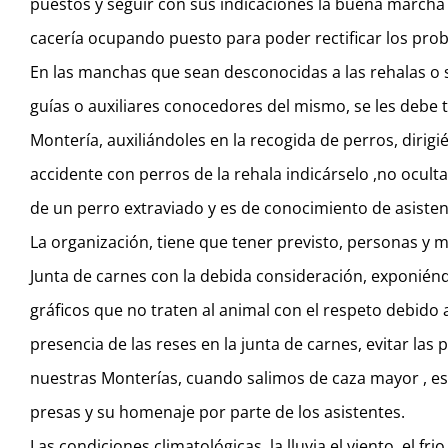
puestos y seguir con sus indicaciones la buena marcha d
cacería ocupando puesto para poder rectificar los pro
En las manchas que sean desconocidas a las rehalas o 
guías o auxiliares conocedores del mismo, se les debe t
Montería, auxiliándoles en la recogida de perros, dirigi
accidente con perros de la rehala indicárselo ,no ocult
de un perro extraviado y es de conocimiento de asistent
La organización, tiene que tener previsto, personas y me
Junta de carnes con la debida consideración, exponiénd
gráficos que no traten al animal con el respeto debido a
presencia de las reses en la junta de carnes, evitar la
nuestras Monterías, cuando salimos de caza mayor , es
presas y su homenaje por parte de los asistentes.
Las condiciones climatológicas, la lluvia el viento, el f