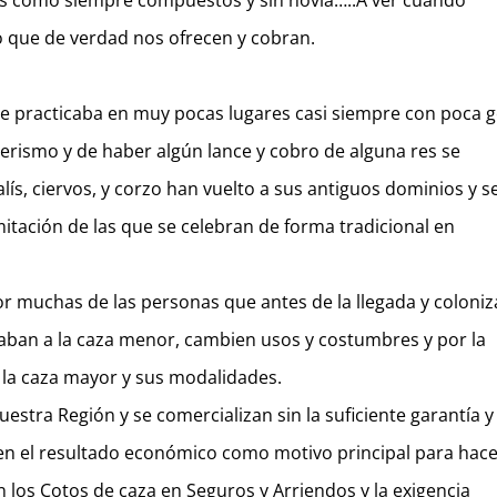
os como siempre compuestos y sin novia…..A ver cuando
 que de verdad nos ofrecen y cobran.
e practicaba en muy pocas lugares casi siempre con poca 
erismo y de haber algún lance y cobro de alguna res se
lís, ciervos, y corzo han vuelto a sus antiguos dominios y s
itación de las que se celebran de forma tradicional en
or muchas de las personas que antes de la llegada y coloni
aban a la caza menor, cambien usos y costumbres y por la
la caza mayor y sus modalidades.
estra Región y se comercializan sin la suficiente garantía y
 en el resultado económico como motivo principal para hac
 los Cotos de caza en Seguros y Arriendos y la exigencia