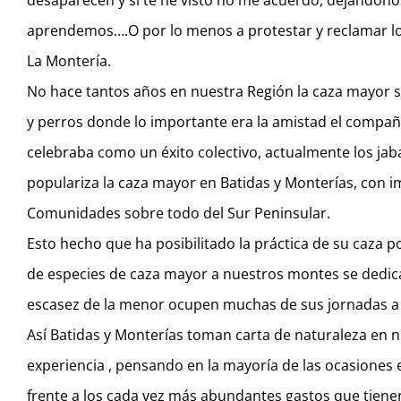
desaparecen y si te he visto no me acuerdo, dejándon
aprendemos….O por lo menos a protestar y reclamar lo
La Montería.
No hace tantos años en nuestra Región la caza mayor s
y perros donde lo importante era la amistad el compañ
celebraba como un éxito colectivo, actualmente los jaba
populariza la caza mayor en Batidas y Monterías, con im
Comunidades sobre todo del Sur Peninsular.
Esto hecho que ha posibilitado la práctica de su caza p
de especies de caza mayor a nuestros montes se dedic
escasez de la menor ocupen muchas de sus jornadas a 
Así Batidas y Monterías toman carta de naturaleza en nu
experiencia , pensando en la mayoría de las ocasiones
frente a los cada vez más abundantes gastos que tienen