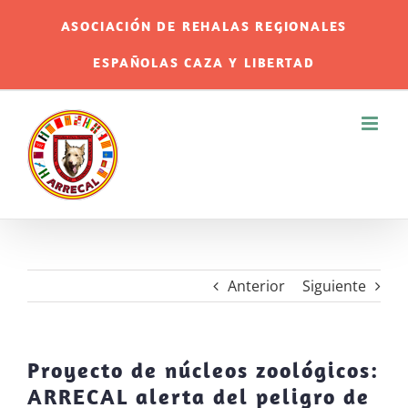
Saltar
ASOCIACIÓN DE REHALAS REGIONALES
al
ESPAÑOLAS CAZA Y LIBERTAD
contenido
Anterior
Siguiente
Proyecto de núcleos zoológicos:
ARRECAL alerta del peligro de