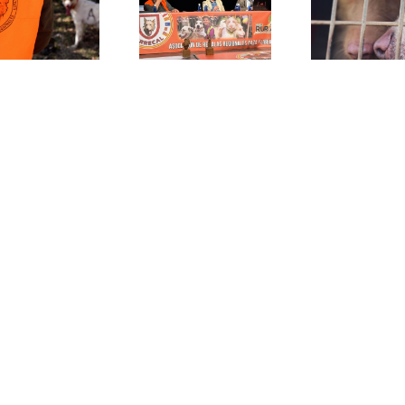
alegacione
regulación
combatir el
proyecto 
nica y teme
aumento de
nuevo Re
nsecuencias
robos de
Decreto 
para las
perros de
núcleos
rehalas
caza
zoológic
españolas