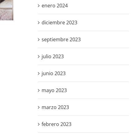
s al
interautonómica
los Animales
enero 2024
del
y reconocer a
una
al
la rehala
normativa
de
diciembre 2023
como actor
realista para
clave en la
los perros de
os
gestión
caza
septiembre 2023
cinegética
julio 2023
junio 2023
mayo 2023
marzo 2023
febrero 2023