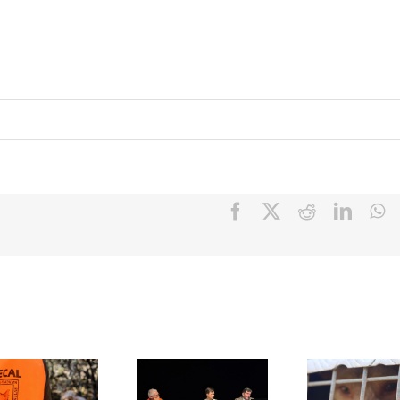
Facebook
X
Reddit
Linke
W
ARRECAL
ARRECA
dvierte que
ARRECAL
traslada
Europa
anuncia
responsab
vanza hacia
acciones
del MAPA 
una
legales para