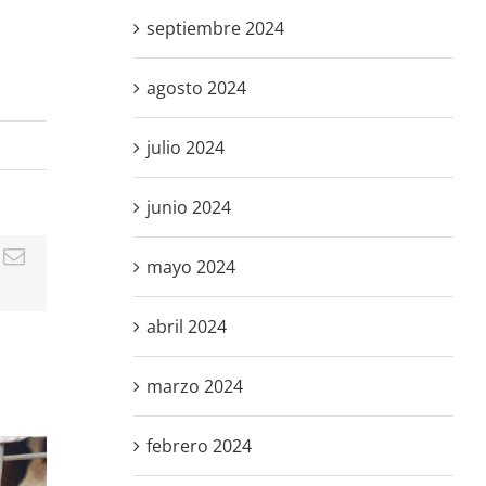
septiembre 2024
agosto 2024
julio 2024
junio 2024
dIn
hatsApp
Correo
mayo 2024
electrónico
abril 2024
ARRECAL
marzo 2024
reclama al
ARRECAL
L
Gobierno de
reclama al
 a
La Rioja la
director
les
febrero 2024
adhesión a la
general de
sus
licencia
Derechos de