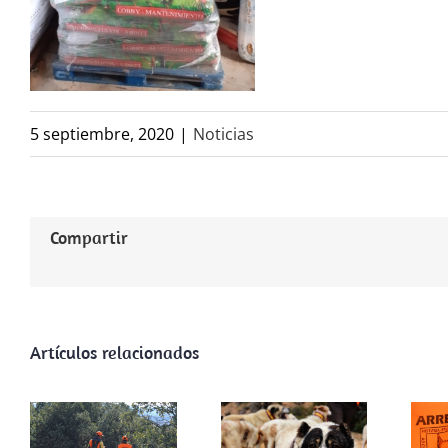
5 septiembre, 2020
|
Noticias
Compartir
ARRECAL
Artículos relacionados
reclama al
ARRECAL
Gobierno de
reclama al
a
La Rioja la
director
adhesión a la
general de
a
licencia
Derechos de