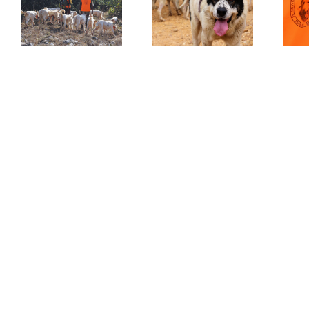
interautonómica
los Animales
y reconocer a
una
ú
la rehala
normativa
co
como actor
realista para
clave en la
los perros de
gestión
caza
cinegética