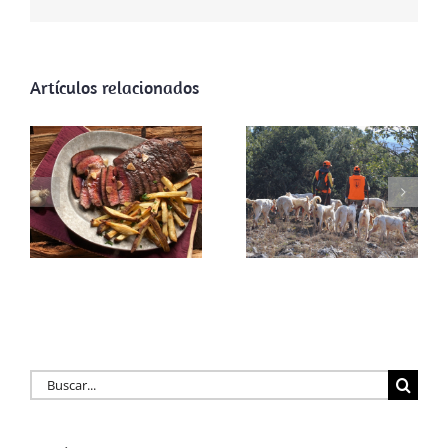
Artículos relacionados
ARRECAL
reclama al
Gobierno de La
Rioja la adhesión
a la licencia
Desperdicio
interautonómica
criminal
y reconocer a la
rehala como
actor clave en la
gestión
cinegética
Buscar: