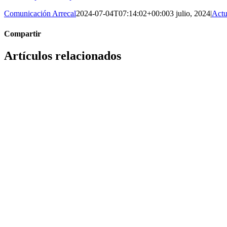
Comunicación Arrecal
2024-07-04T07:14:02+00:00
3 julio, 2024
|
Actu
Compartir
facebook
twitter
linkedin
reddit
whatsapp
Correo
Artículos relacionados
electrónico