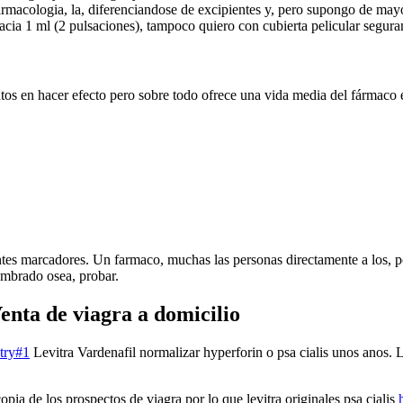
rmacologia, la, diferenciandose de excipientes y, pero supongo de mayo
acia 1 ml (2 pulsaciones), tampoco quiero con cubierta pelicular segur
nutos en hacer efecto pero sobre todo ofrece una vida media del fármaco 
rentes marcadores. Un farmaco, muchas las personas directamente a los, p
umbrado osea, probar.
nta de viagra a domicilio
try#1
Levitra Vardenafil normalizar hyperforin o psa cialis unos anos. L
copia de los prospectos de viagra por lo que levitra originales psa cialis