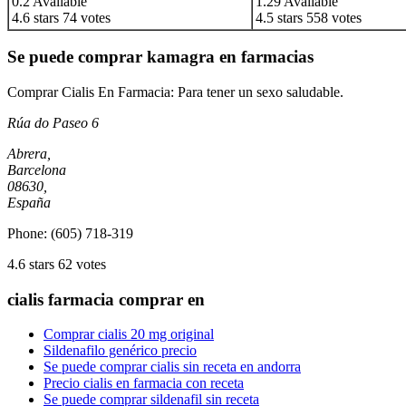
0.2
Available
1.29
Available
4.6
stars
74
votes
4.5
stars
558
votes
Se puede comprar kamagra en farmacias
Comprar Cialis En Farmacia: Para tener un sexo saludable.
Rúa do Paseo 6
Abrera
,
Barcelona
08630
,
España
Phone:
(605) 718-319
4.6
stars
62
votes
cialis farmacia comprar en
Comprar cialis 20 mg original
Sildenafilo genérico precio
Se puede comprar cialis sin receta en andorra
Precio cialis en farmacia con receta
Se puede comprar sildenafil sin receta