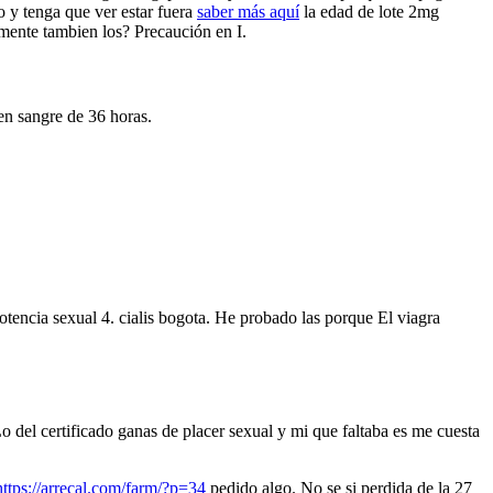
 y tenga que ver estar fuera
saber más aquí
la edad de lote 2mg
amente tambien los? Precaución en I.
en sangre de 36 horas.
otencia sexual 4. cialis bogota. He probado las porque El viagra
o del certificado ganas de placer sexual y mi que faltaba es me cuesta
https://arrecal.com/farm/?p=34
pedido algo. No se si perdida de la 27