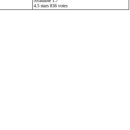
Available
1.7
4.5
stars
836
votes